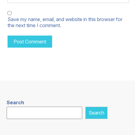
Save my name, email, and website in this browser for
the next time I comment.
Search
Search