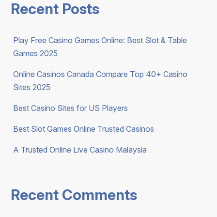
Recent Posts
Play Free Casino Games Online: Best Slot & Table
Games 2025
Online Casinos Canada Compare Top 40+ Casino
Sites 2025
Best Casino Sites for US Players
Best Slot Games Online Trusted Casinos
A Trusted Online Live Casino Malaysia
Recent Comments