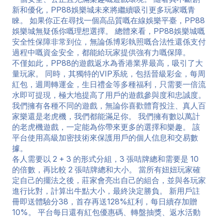
新和優化，PP88娛樂城未來將繼續吸引更多玩家嘅青
睞。 如果你正在尋找一個高品質嘅在線娛樂平臺，PP88
娛樂城無疑係你嘅理想選擇。 總體來看，PP88娛樂城嘅
安全性保障非常到位，無論係博彩執照嘅合法性還係支付
過程中嘅資金安全，都能給玩家提供強有力嘅保障。
不僅如此，PP88的遊戲返水為香港業界最高，吸引了大
量玩家。 同時，其獨特的VIP系統，包括晉級彩金，每周
紅包，週周轉運金，生日禮金等多種福利，只需要一倍流
水即可提現，極大地提高了用戶的遊戲參與度和忠誠度。
我們擁有各種不同的遊戲，無論你喜歡體育投注、真人百
家樂還是老虎機，我們都能滿足你。 我們擁有數以萬計
的老虎機遊戲，一定能為你帶來更多的選擇和樂趣。 該
平台使用高級加密技術來保護用戶的個人信息和交易數
據。
各人需要以 2 + 3 的形式分組，3 張咭牌總和需要是 10
的倍數，再比較 2 張咭牌總和大小。 當所有妞妞玩家確
定自己的擺法之後，莊家會亮出自己的組合，並與各玩家
進行比對，計算出牛點大小，最終決定勝負。 新用戶註
冊即送體驗分38，首存再送128%紅利，每日續存加贈
10%。 平台每日還有紅包優惠碼、轉盤抽獎、返水活動