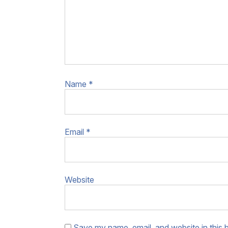
Name
*
Email
*
Website
Save my name, email, and website in this 