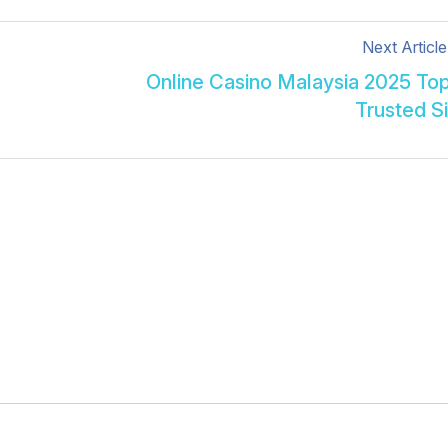
Next Article
Online Casino Malaysia 2025 Top
Trusted S