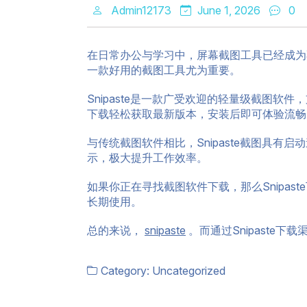
Admin12173
June 1, 2026
0
在日常办公与学习中，屏幕截图工具已经成为
一款好用的截图工具尤为重要。
Snipaste是一款广受欢迎的轻量级截图软件
下载轻松获取最新版本，安装后即可体验流畅
与传统截图软件相比，Snipaste截图具
示，极大提升工作效率。
如果你正在寻找截图软件下载，那么Snipa
长期使用。
总的来说，
snipaste
。而通过Snipaste
Category:
Uncategorized